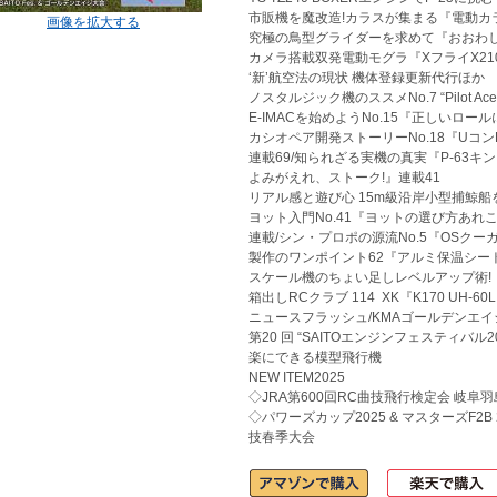
市販機を魔改造!カラスが集まる『電動カ
画像を拡大する
究極の鳥型グライダーを求めて『おおわ
カメラ搭載双発電動モグラ『XフライX21
‘新’航空法の現状 機体登録更新代行ほか
ノスタルジック機のススメNo.7 “Pilot Ac
E-IMACを始めようNo.15『正しいロー
カシオペア開発ストーリーNo.18『Uコン
連載69/知られざる実機の真実『P-63キ
よみがえれ、ストーク!』連載41
リアル感と遊び心 15m級沿岸小型捕鯨船
ヨット入門No.41『ヨットの選び方あれ
連載/シン・プロポの源流No.5『OSクーガー
製作のワンポイント62『アルミ保温シー
スケール機のちょい足しレベルアップ術!
箱出しRCクラブ 114 XK『K170 UH-60L 
ニュースフラッシュ/KMAゴールデンエイ
第20 回 “SAITOエンジンフェスティバル20
楽にできる模型飛行機
NEW ITEM2025
◇JRA第600回RC曲技飛行検定会 岐阜
◇パワーズカップ2025 & マスターズF2B
技春季大会