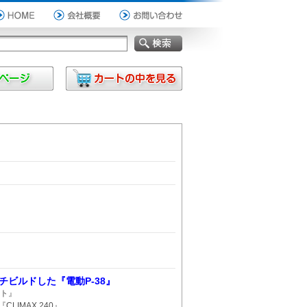
チビルドした『電動P-38』
ット』
CLIMAX 240』