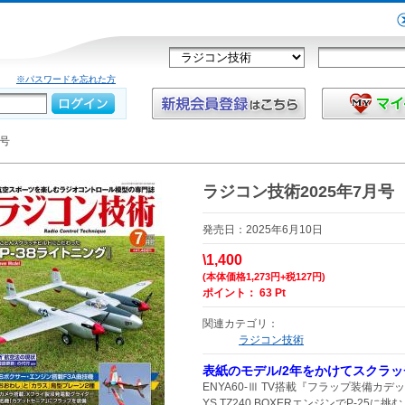
※パスワードを忘れた方
月号
ラジコン技術2025年7月号
発売日：2025年6月10日
\1,400
(本体価格1,273円+税127円)
ポイント： 63 Pt
関連カテゴリ：
ラジコン技術
表紙のモデル/2年をかけてスクラッ
ENYA60-Ⅲ TV搭載『フラップ装備カデ
YS TZ240 BOXERエンジンでP-25に挑む『