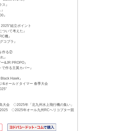
ラス』
し』
00』
e 2025”組立ポイント
ルについて考えた』
RC機』
ングコブラ』
を作る②
これ』
&JR PROPO』
トで作る主翼カバー』
Black Hawk』
ジ&オールドタイマー 春季大会
25”
羽島大会 ◇2025年「北九州水上飛行機の集い」
 2025 ◇2025年オール九州RCヘリコプター競