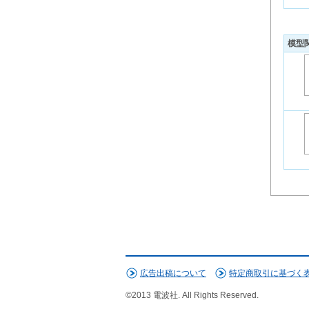
模型
広告出稿について
特定商取引に基づく
©2013 電波社. All Rights Reserved.