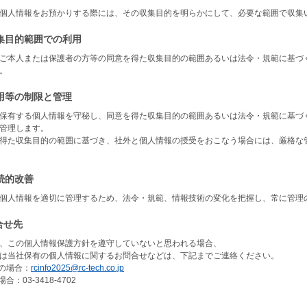
個人情報をお預かりする際には、その収集目的を明らかにして、必要な範囲で収集
収集目的範囲での利用
ご本人または保護者の方等の同意を得た収集目的の範囲あるいは法令・規範に基づ
。
利用等の制限と管理
保有する個人情報を守秘し、同意を得た収集目的の範囲あるいは法令・規範に基づ
管理します。
得た収集目的の範囲に基づき、社外と個人情報の授受をおこなう場合には、厳格な
継続的改善
個人情報を適切に管理するため、法令・規範、情報技術の変化を把握し、常に管理
合せ先
、この個人情報保護方針を遵守していないと思われる場合、
は当社保有の個人情報に関するお問合せなどは、下記までご連絡ください。
ilの場合：
rcinfo2025@rc-tech.co.jp
場合：03-3418-4702