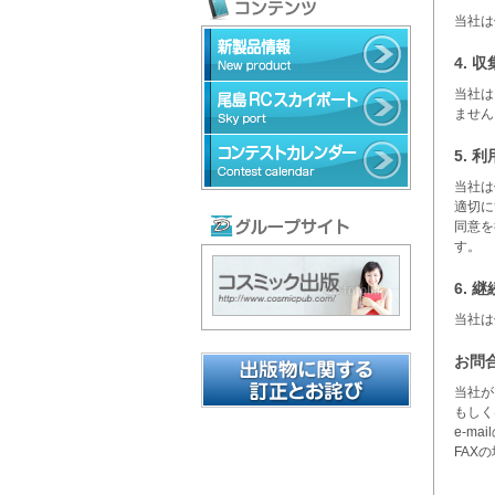
当社は
4. 
当社は
ません
5. 
当社は
適切に
同意を
す。
6. 
当社は
お問
当社が
もしく
e-ma
FAXの