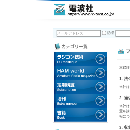
記憶
本保護
1. 
当社は
2. 
当社は
置を講
報につ
3. 