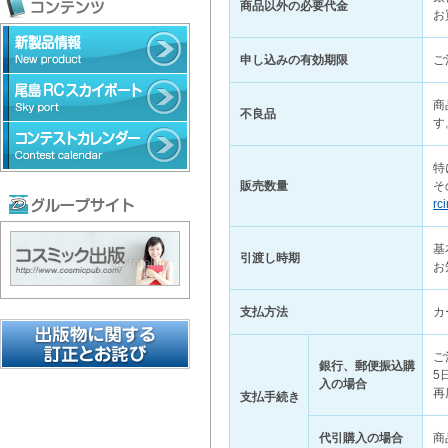
商品以外の必要代金
お
申し込みの有効期限
ご
商
不良品
す
特
販売数量
そ
rc
基
引渡し時期
お
支払方法
カ
ご
銀行、郵便振込購
5
入の場合
再
支払手続き
代引購入の場合
商