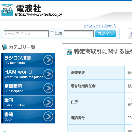
※パスワードを忘れた方
記憶
特定商取引に関する法
販売業者
株
運営統括責任者
杉
〒1
住所
東
電話番号
03
銀