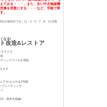
えてみる・・・、また、古い中古無線機
交換を用意にする・・・など、手軽で実
す。
日が発売日です。(1・3・5・7・9・11月発
くなる!
ト改造&レストア
のカスタマイズ
理&改造
けローディングコイルを増設
程教えます
フェア in ならやま2号館
ウェーブミーティング
さい!
-52A～基本仕様編～