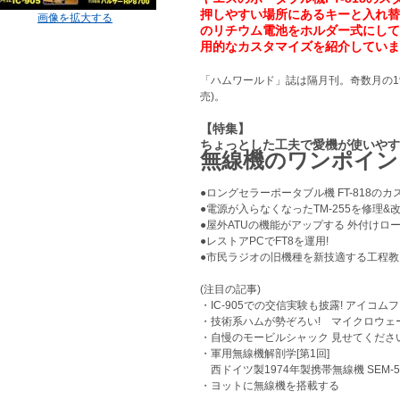
押しやすい場所にあるキーと入れ替
画像を拡大する
のリチウム電池をホルダー式にして
用的なカスタマイズを紹介していま
「ハムワールド」誌は隔月刊。奇数月の19
売)。
【特集】
ちょっとした工夫で愛機が使いやす
無線機のワンポイン
●ロングセラーポータブル機 FT-818
●電源が入らなくなったTM-255を修
●屋外ATUの機能がアップする 外付
●レストアPCでFT8を運用!
●市民ラジオの旧機種を新技適する工
(注目の記事)
・IC-905での交信実験も披露! アイコム
・技術系ハムが勢ぞろい! マイクロ
・自慢のモービルシャック 見せてくだ
・軍用無線機解剖学[第1回]
西ドイツ製1974年製携帯無線機 SEM
・ヨットに無線機を搭載する