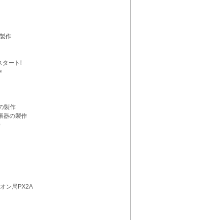
テナの製作
活動スタート!
の製作
ンプの製作
ー発振器の製作
700
ピオン局PX2A
ねて
」