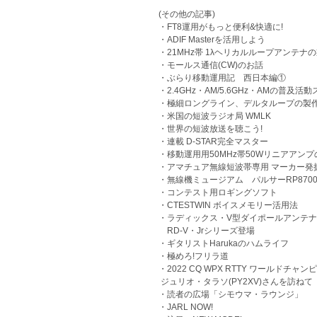
(その他の記事)
・FT8運用がもっと便利&快適に!
・ADIF Masterを活用しよう
・21MHz帯 1λヘリカルループアン
・モールス通信(CW)のお話
・ぶらり移動運用記 西日本編①
・2.4GHz・AM/5.6GHz・AMの普及
・極細ロングライン、デルタループ
・米国の短波ラジオ局 WMLK
・世界の短波放送を聴こう!
・連載 D-STAR完全マスター
・移動運用用50MHz帯50Wリニアア
・アマチュア無線短波帯専用 マーカ
・無線機ミュージアム パルサーRP8
・コンテスト用ロギングソフト
・CTESTWIN ボイスメモリー活用法
・ラディックス・V型ダイポールアンテナ
RD-V・Jrシリーズ登場
・ギタリストHarukaのハムライフ
・極めろ!フリラ道
・2022 CQ WPX RTTY ワールドチャン
ジュリオ・タラソ(PY2XV)さんを訪
・読者の広場「シモウマ・ラウンジ
・JARL NOW!