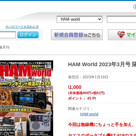
※パスワードを忘れた方
 隔月刊
HAM World 2023年3月号
発売日：2023年1月19日
\1,000
(本体価格909円+税91円)
ポイント： 45 Pt
関連カテゴリ：
HAM world
今回は無線機にちょっと手を加え、
ヤエスのポータブル機FT-818の